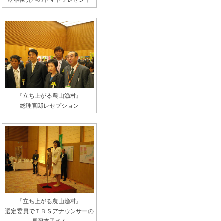
幼稚園児へのトマトプレゼント
『立ち上がる農山漁村』
総理官邸レセプション
『立ち上がる農山漁村』
選定委員でＴＢＳアナウンサーの